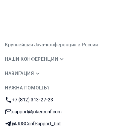
Крупнейшая Java-конференция в России
НАШИ КОНФЕРЕНЦИИ
НАВИГАЦИЯ
НУЖНА ПОМОЩЬ?
JUG Ru Group
Телефон:
+7 (812) 313-27-23
E-mail:
support@jokerconf.com
Телеграм:
@JUGConfSupport_bot