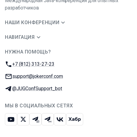
Международная Java-конференция для опытных
разработчиков
НАШИ КОНФЕРЕНЦИИ
НАВИГАЦИЯ
НУЖНА ПОМОЩЬ?
JUG Ru Group
Телефон:
+7 (812) 313-27-23
E-mail:
support@jokerconf.com
Телеграм:
@JUGConfSupport_bot
МЫ В СОЦИАЛЬНЫХ СЕТЯХ
Ютуб
Икс
Телеграм-чат
Телеграм-канал
ВКонтакте
Хабр