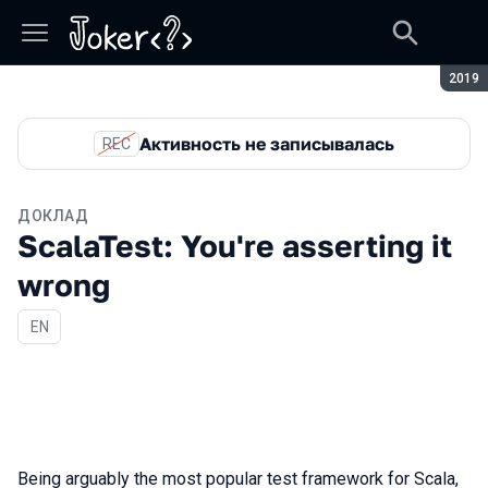
Сезон
2019
Активность не записывалась
REC
ДОКЛАД
ScalaTest: You're asserting it
wrong
На английском языке
EN
Being arguably the most popular test framework for Scala,