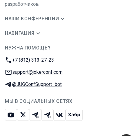
разработчиков
НАШИ КОНФЕРЕНЦИИ
НАВИГАЦИЯ
НУЖНА ПОМОЩЬ?
JUG Ru Group
Телефон:
+7 (812) 313-27-23
E-mail:
support@jokerconf.com
Телеграм:
@JUGConfSupport_bot
МЫ В СОЦИАЛЬНЫХ СЕТЯХ
Ютуб
Икс
Телеграм-чат
Телеграм-канал
ВКонтакте
Хабр