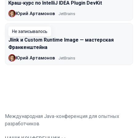
Краш-курс по IntelliJ IDEA Plugin DevKit
Юрий Артамонов
JetBrains
Не записывалось
Jlink и Custom Runtime Image — мастерская
Франкенштейна
Юрий Артамонов
JetBrains
Международная Java-конференция для опытных
разработчиков