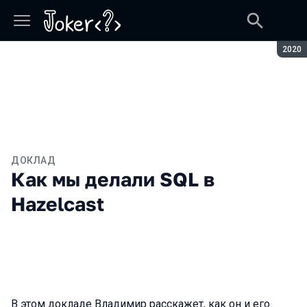
Сезон
2020
ДОКЛАД
Как мы делали SQL в
Hazelcast
В этом докладе Владимир расскажет, как он и его