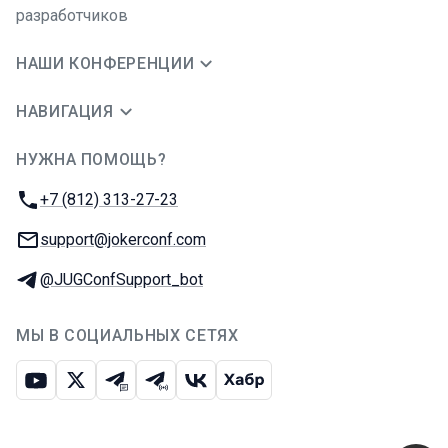
разработчиков
НАШИ КОНФЕРЕНЦИИ
НАВИГАЦИЯ
НУЖНА ПОМОЩЬ?
JUG Ru Group
Телефон:
+7 (812) 313-27-23
E-mail:
support@jokerconf.com
Телеграм:
@JUGConfSupport_bot
МЫ В СОЦИАЛЬНЫХ СЕТЯХ
Ютуб
Икс
Телеграм-чат
Телеграм-канал
ВКонтакте
Хабр