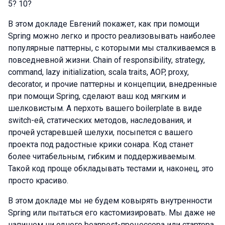
5? 10?
В этом докладе Евгений покажет, как при помощи
Spring можно легко и просто реализовывать наиболее
популярные паттерны, с которыми мы сталкиваемся в
повседневной жизни. Chain of responsibility, strategy,
command, lazy initialization, scala traits, AOP, proxy,
decorator, и прочие паттерны и концепции, внедренные
при помощи Spring, сделают ваш код мягким и
шелковистым. А перхоть вашего boilerplate в виде
switch-ей, статических методов, наследования, и
прочей устаревшей шелухи, посыпется с вашего
проекта под радостные крики сонара. Код станет
более читабельным, гибким и поддерживаемым.
Такой код проще обкладывать тестами и, наконец, это
просто красиво.
В этом докладе мы не будем ковырять внутренности
Spring или пытаться его кастомизировать. Мы даже не
напишем ни одного beanpost-процессора или стартера