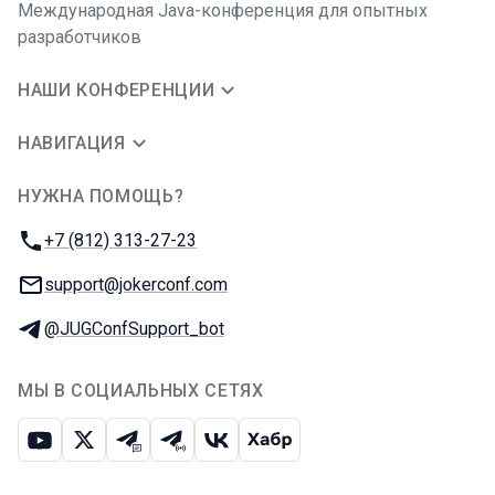
Международная Java-конференция для опытных
разработчиков
НАШИ КОНФЕРЕНЦИИ
НАВИГАЦИЯ
НУЖНА ПОМОЩЬ?
JUG Ru Group
Телефон:
+7 (812) 313-27-23
E-mail:
support@jokerconf.com
Телеграм:
@JUGConfSupport_bot
МЫ В СОЦИАЛЬНЫХ СЕТЯХ
Ютуб
Икс
Телеграм-чат
Телеграм-канал
ВКонтакте
Хабр