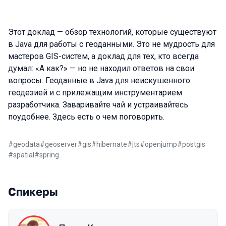
Этот доклад — обзор технологий, которые существуют
в Java для работы с геоданными. Это не мудрость для
мастеров GIS-систем, а доклад для тех, кто всегда
думал: «А как?» — но не находил ответов на свои
вопросы. Геоданные в Java для неискушенного
геодезией и с прилежащим инструментарием
разработчика. Заваривайте чай и устраивайтесь
поудобнее. Здесь есть о чем поговорить.
#
geodata
#
geoserver
#
gis
#
hibernate
#
jts
#
openjump
#
postgis
#
spatial
#
spring
Спикеры