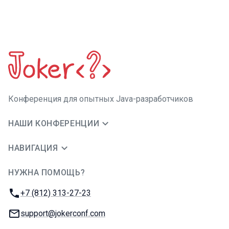
Конференция для опытных Java-разработчиков
НАШИ КОНФЕРЕНЦИИ
НАВИГАЦИЯ
НУЖНА ПОМОЩЬ?
JUG Ru Group
Телефон:
+7 (812) 313-27-23
E-mail:
support@jokerconf.com