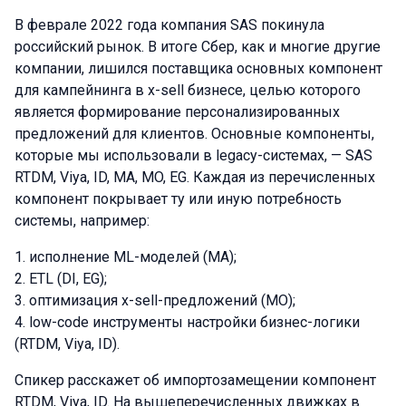
В феврале 2022 года компания SAS покинула
российский рынок. В итоге Сбер, как и многие другие
компании, лишился поставщика основных компонент
для кампейнинга в x-sell бизнесе, целью которого
является формирование персонализированных
предложений для клиентов. Основные компоненты,
которые мы использовали в legacy-системах, — SAS
RTDM, Viya, ID, MA, MO, EG. Каждая из перечисленных
компонент покрывает ту или иную потребность
системы, например:
исполнение ML-моделей (MA);
ETL (DI, EG);
оптимизация x-sell-предложений (MO);
low-code инструменты настройки бизнес-логики
(RTDM, Viya, ID).
Спикер расскажет об импортозамещении компонент
RTDM, Viya, ID. На вышеперечисленных движках в