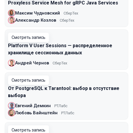
Proxyless Service Mesh for gRPC Java Services
Максим Чудновский
СберТех
Александр Козлов
СберТех
Смотреть запись
Platform V User Sessions — распределенное
хранилище сессионных данных
Андрей Чернов
СберТех
Смотреть запись
От PostgreSQL к Tarantool: выбор в отсутствие
выбора
Евгений Демкин
РТЛабс
Любовь Вайнштейн
РТЛабс
Смотреть запись