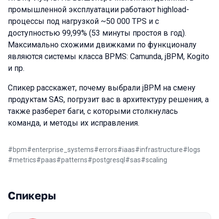
промышленной эксплуатации работают highload-
процессы под нагрузкой ~50 000 TPS и с
доступностью 99,99% (53 минуты простоя в год).
Максимально схожими движками по функционалу
являются системы класса BPMS: Camunda, jBPM, Kogito
и пр.
Спикер расскажет, почему выбрали jBPM на смену
продуктам SAS, погрузит вас в архитектуру решения, а
также разберет баги, с которыми столкнулась
команда, и методы их исправления.
#
bpm
#
enterprise_systems
#
errors
#
iaas
#
infrastructure
#
logs
#
metrics
#
paas
#
patterns
#
postgresql
#
sas
#
scaling
Спикеры