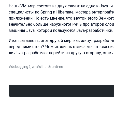
Наш JVM-мир состоит из двух слоев: на одном Java- и 
специалисты по Spring и Hibernate, мастера энтерпра
приложений. Но есть мнение, что внутри этого Земног
значительно больше наружного! Речь про второй слой
машины Java, которой пользуются Java-разработчики.
Иван заглянет в этот другой мир: как живут разрабо
перед ними стоят? Чем их жизнь отличается от класс
ли Java-разработчик перейти на другую сторону, ста
#
debugging
#
jvm
#
other
#
runtime