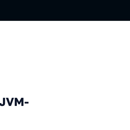
-инженера
 JVM-