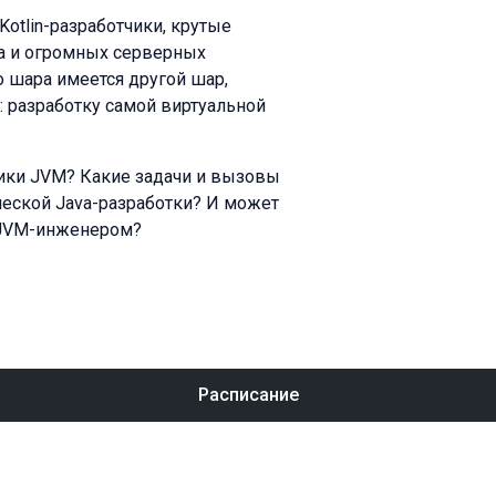
Kotlin-разработчики, крутые
йза и огромных серверных
о шара имеется другой шар,
: разработку самой виртуальной
тчики JVM? Какие задачи и вызовы
ической Java-разработки? И может
в JVM-инженером?
Расписание