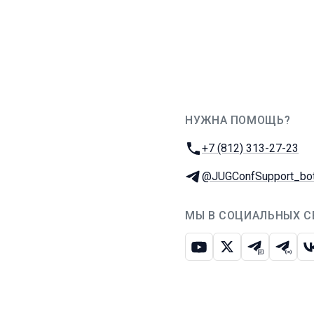
НУЖНА ПОМОЩЬ?
JUG Ru Group
Телефон:
+7 (812) 313-27-23
Телеграм:
@JUGConfSupport_bo
МЫ В СОЦИАЛЬНЫХ С
Ютуб
Икс
Телеграм-
Телег