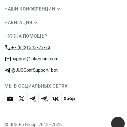
НАШИ КОНФЕРЕНЦИИ
НАВИГАЦИЯ
НУЖНА ПОМОЩЬ?
JUG Ru Group
Телефон:
+7 (812) 313-27-23
E-mail:
support@jokerconf.com
Телеграм:
@JUGConfSupport_bot
МЫ В СОЦИАЛЬНЫХ СЕТЯХ
Ютуб
Икс
Телеграм-чат
Телеграм-канал
ВКонтакте
Хабр
©
JUG Ru Group
,
2013–2026