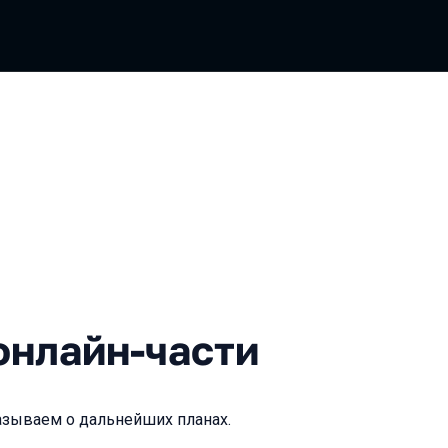
йн-части
онлайн-части
азываем о дальнейших планах.