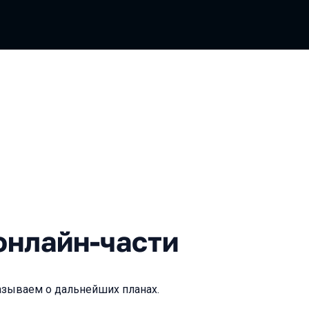
йн-части
онлайн-части
азываем о дальнейших планах.