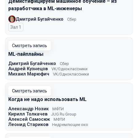
Демистифицируем машинное обучение – из
разработчика в ML-инженеры
Дмитрий Бугайченко
Сбер
Зал 1
Смотреть запись
ML-пайплайны
Дмитрий Бугайченко
Сбер
Андрей Кузнецов
VK/Одноклассники
Михаил Марюфич
VK/Одноклассники
Смотреть запись
Когда не надо использовать ML
Александр Нозик
МФТИ
Кирилл Толкачев
JUG Ru Group
Алексей Самосюк
МФТИ
Леонид Стариков
Недремлющее око