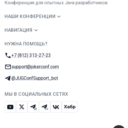
Конференция для опытных Java‑разработчиков
НАШИ КОНФЕРЕНЦИИ
НАВИГАЦИЯ
НУЖНА ПОМОЩЬ?
JUG Ru Group
Телефон:
+7 (812) 313-27-23
E-mail:
support@jokerconf.com
Телеграм:
@JUGConfSupport_bot
МЫ В СОЦИАЛЬНЫХ СЕТЯХ
Ютуб
Икс
Телеграм-чат
Телеграм-канал
ВКонтакте
Хабр