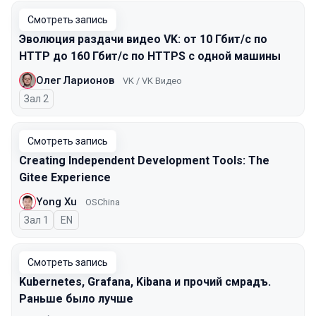
Смотреть запись
Эволюция раздачи видео VK: от 10 Гбит/с по
HTTP до 160 Гбит/с по HTTPS с одной машины
Олег Ларионов
VK / VK Видео
Зал 2
Смотреть запись
Creating Independent Development Tools: The
Gitee Experience
Yong Xu
OSChina
Зал 1
На английском языке
EN
Смотреть запись
Kubernetes, Grafana, Kibana и прочий смрадъ.
Раньше было лучше