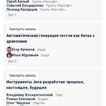
Зураб Белый
Группа «Рексофт»
Савелий Бондаренко
Группа «Рексофт»
Леонид Казарцев
Группа «Рексофт»
Зал 1
Смотреть запись
Автоматическая генерация тестов как битва с
драконами
Егор Куликов
Explyt
Илья Муравьёв
Explyt
Зал 3
Смотреть запись
Инструменты Java-разработки: прошлое,
настоящее, будущее
Владимир Воскресенский
Сбер
Роман Елизаров
Яндекс
Олег Чирухин
СберТех