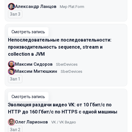
Александр Ланцов
Мир Plat.Form
Зал 3
Смотреть запись
Непоследовательные последовательности:
производительность sequence, stream и
collection в JVM
Максим Сидоров
SberDevices
Максим Митюшкин
SberDevices
Зал 1
Смотреть запись
Эволюция раздачи видео VK: от 10 Гбит/с по
HTTP до 160 Гбит/с по HTTPS с одной машины
Олег Ларионов
VK / VK Видео
Зал 2