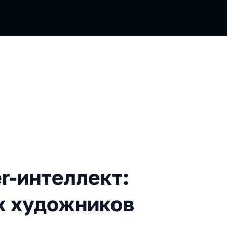
теллект: версия современн
r-интеллект:
х художников