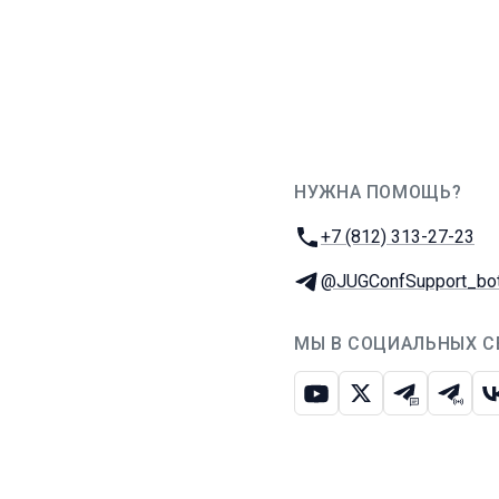
НУЖНА ПОМОЩЬ?
JUG Ru Group
Телефон:
+7 (812) 313-27-23
Телеграм:
@JUGConfSupport_bo
МЫ В СОЦИАЛЬНЫХ С
Ютуб
Икс
Телеграм-
Телег