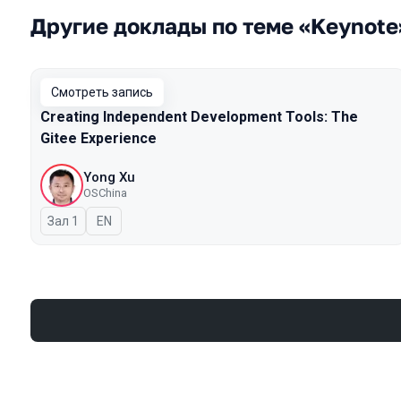
Другие доклады по теме «Keynote
Смотреть запись
Creating Independent Development Tools: The
Gitee Experience
Yong Xu
OSChina
Зал 1
На английском языке
EN