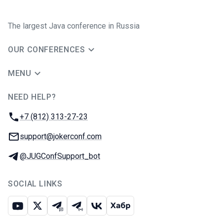
The largest Java conference in Russia
OUR CONFERENCES
MENU
NEED HELP?
JUG Ru Group
Phone:
+7 (812) 313-27-23
Email:
support@jokerconf.com
Telegram:
@JUGConfSupport_bot
SOCIAL LINKS
Youtube
X
Telegram chat
Telegram channel
VK
Habr