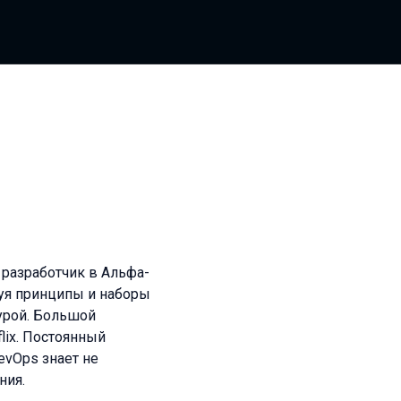
разработчик в Альфа-
уя принципы и наборы
урой. Большой
flix. Постоянный
evOps знает не
ния.