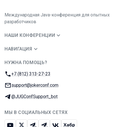
Международная Java-конференция для опытных
разработчиков
НАШИ КОНФЕРЕНЦИИ
НАВИГАЦИЯ
НУЖНА ПОМОЩЬ?
JUG Ru Group
Телефон:
+7 (812) 313-27-23
E-mail:
support@jokerconf.com
Телеграм:
@JUGConfSupport_bot
МЫ В СОЦИАЛЬНЫХ СЕТЯХ