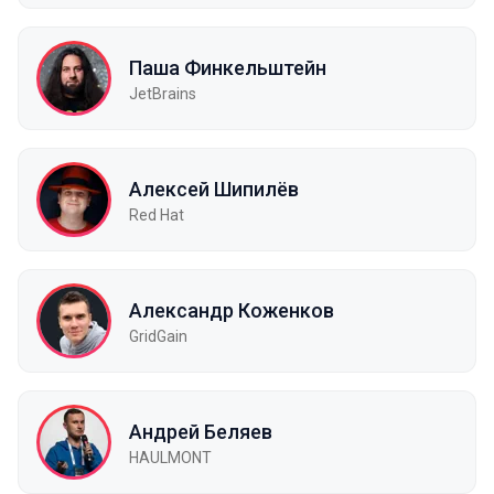
Паша Финкельштейн
JetBrains
Алексей Шипилёв
Red Hat
Александр Коженков
GridGain
Андрей Беляев
HAULMONT