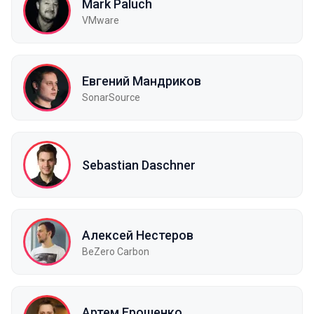
Mark Paluch
VMware
Евгений Мандриков
SonarSource
Sebastian Daschner
Алексей Нестеров
BeZero Carbon
Артем Ерошенко