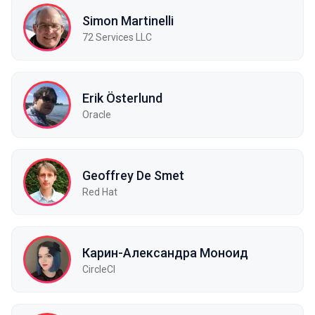
Simon Martinelli
72 Services LLC
Erik Österlund
Oracle
Geoffrey De Smet
Red Hat
Карин-Александра Моноид
CircleCI