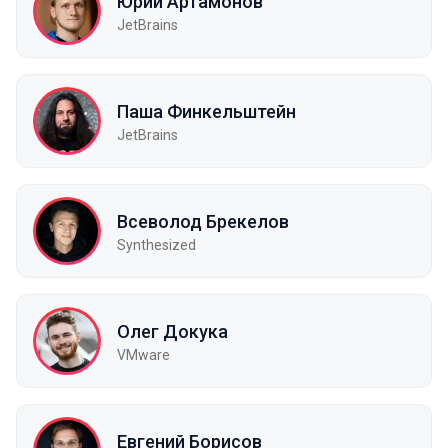
Юрий Артамонов
JetBrains
Паша Финкельштейн
JetBrains
Всеволод Брекелов
Synthesized
Олег Докука
VMware
Евгений Борисов