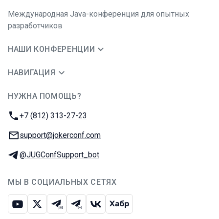
Международная Java-конференция для опытных
разработчиков
НАШИ КОНФЕРЕНЦИИ
НАВИГАЦИЯ
НУЖНА ПОМОЩЬ?
JUG Ru Group
Телефон:
+7 (812) 313-27-23
E-mail:
support@jokerconf.com
Телеграм:
@JUGConfSupport_bot
МЫ В СОЦИАЛЬНЫХ СЕТЯХ
Ютуб
Икс
Телеграм-чат
Телеграм-канал
ВКонтакте
Хабр