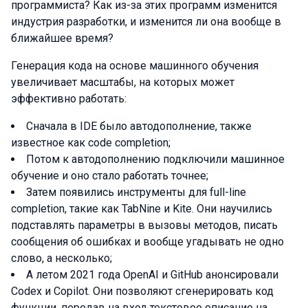
программиста? Как из-за этих программ изменится
индустрия разработки, и изменится ли она вообще в
ближайшее время?
Генерация кода на основе машинного обучения
увеличивает масштабы, на которых может
эффективно работать:
Сначала в IDE было автодополнение, также
известное как code completion;
Потом к автодополнению подключили машинное
обучение и оно стало работать точнее;
Затем появились инструменты для full-line
completion, такие как TabNine и Kite. Они научились
подставлять параметры в вызовы методов, писать
сообщения об ошибках и вообще угадывать не одно
слово, а несколько;
А летом 2021 года OpenAI и GitHub анонсировали
Codex и Copilot. Они позволяют сгенерировать код
функции, передав на вход текстовое описание на