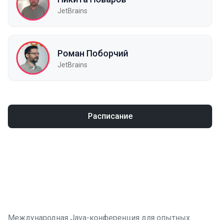
JetBrains
Роман Поборчий
JetBrains
Расписание
Международная Java-конференция для опытных