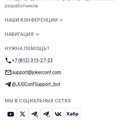
разработчиков
НАШИ КОНФЕРЕНЦИИ
НАВИГАЦИЯ
НУЖНА ПОМОЩЬ?
JUG Ru Group
Телефон:
+7 (812) 313-27-23
E-mail:
support@jokerconf.com
Телеграм:
@JUGConfSupport_bot
МЫ В СОЦИАЛЬНЫХ СЕТЯХ
Ютуб
Икс
Телеграм-чат
Телеграм-канал
ВКонтакте
Хабр