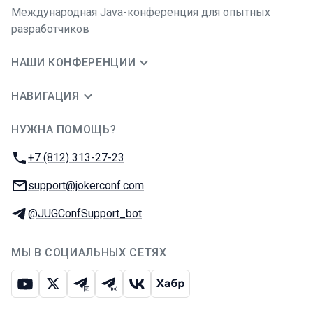
Международная Java-конференция для опытных
разработчиков
НАШИ КОНФЕРЕНЦИИ
НАВИГАЦИЯ
НУЖНА ПОМОЩЬ?
JUG Ru Group
Телефон:
+7 (812) 313-27-23
E-mail:
support@jokerconf.com
Телеграм:
@JUGConfSupport_bot
МЫ В СОЦИАЛЬНЫХ СЕТЯХ
Ютуб
Икс
Телеграм-чат
Телеграм-канал
ВКонтакте
Хабр