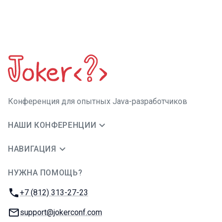
Конференция для опытных Java-разработчиков
НАШИ КОНФЕРЕНЦИИ
НАВИГАЦИЯ
НУЖНА ПОМОЩЬ?
JUG Ru Group
Телефон:
+7 (812) 313-27-23
E-mail:
support@jokerconf.com