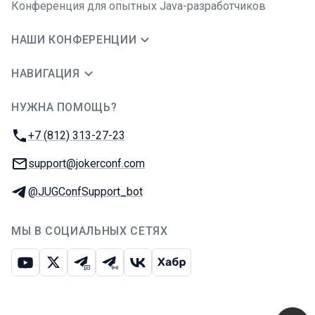
Конференция для опытных Java-разработчиков
НАШИ КОНФЕРЕНЦИИ
НАВИГАЦИЯ
НУЖНА ПОМОЩЬ?
JUG Ru Group
Телефон:
+7 (812) 313-27-23
E-mail:
support@jokerconf.com
Телеграм:
@JUGConfSupport_bot
МЫ В СОЦИАЛЬНЫХ СЕТЯХ
Ютуб
Икс
Телеграм-чат
Телеграм-канал
ВКонтакте
Хабр