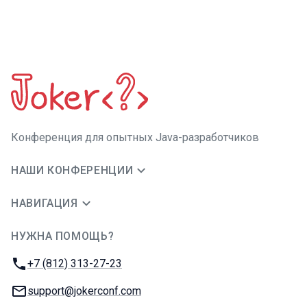
Конференция для опытных Java-разработчиков
НАШИ КОНФЕРЕНЦИИ
НАВИГАЦИЯ
НУЖНА ПОМОЩЬ?
JUG Ru Group
Телефон:
+7 (812) 313-27-23
E-mail:
support@jokerconf.com