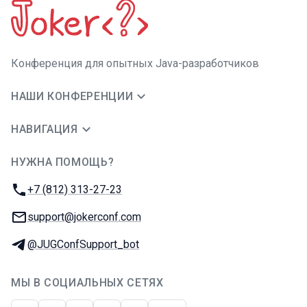
Конференция для опытных Java-разработчиков
НАШИ КОНФЕРЕНЦИИ
НАВИГАЦИЯ
НУЖНА ПОМОЩЬ?
JUG Ru Group
Телефон:
+7 (812) 313-27-23
E-mail:
support@jokerconf.com
Телеграм:
@JUGConfSupport_bot
МЫ В СОЦИАЛЬНЫХ СЕТЯХ