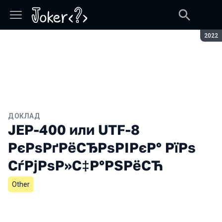
Сезон
2022
ДОКЛАД
JEP-400 или UTF-8
РєРѕРґРёСЂРѕРІРєР° РїРѕ
СѓРјРѕР»С‡Р°РЅРёСЋ
Other