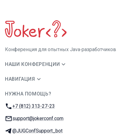
Конференция для опытных Java‑разработчиков
НАШИ КОНФЕРЕНЦИИ
НАВИГАЦИЯ
НУЖНА ПОМОЩЬ?
JUG Ru Group
Телефон:
+7 (812) 313-27-23
E-mail:
support@jokerconf.com
Телеграм:
@JUGConfSupport_bot