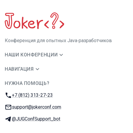
Конференция для опытных Java‑разработчиков
НАШИ КОНФЕРЕНЦИИ
НАВИГАЦИЯ
НУЖНА ПОМОЩЬ?
JUG Ru Group
Телефон:
+7 (812) 313-27-23
E-mail:
support@jokerconf.com
Телеграм:
@JUGConfSupport_bot