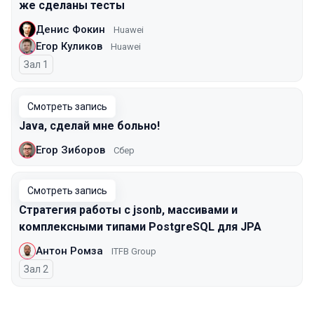
же сделаны тесты
Денис Фокин
Huawei
Егор Куликов
Huawei
Зал 1
Смотреть запись
Java, сделай мне больно!
Егор Зиборов
Сбер
Смотреть запись
Стратегия работы с jsonb, массивами и
комплексными типами PostgreSQL для JPA
Антон Ромза
ITFB Group
Зал 2