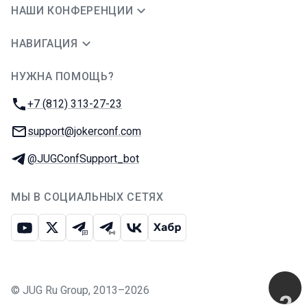
НАШИ КОНФЕРЕНЦИИ
НАВИГАЦИЯ
НУЖНА ПОМОЩЬ?
JUG Ru Group
Телефон:
+7 (812) 313-27-23
E-mail:
support@jokerconf.com
Телеграм:
@JUGConfSupport_bot
МЫ В СОЦИАЛЬНЫХ СЕТЯХ
Ютуб
Икс
Телеграм-чат
Телеграм-канал
ВКонтакте
Хабр
©
JUG Ru Group
,
2013–2026