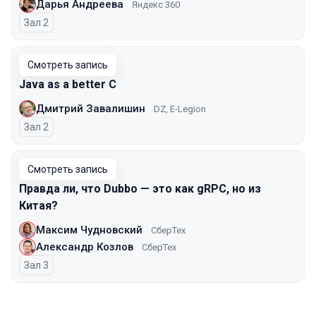
Дарья Андреева
Яндекс 360
Зал 2
Смотреть запись
Java as a better C
Дмитрий Завалишин
DZ, E-Legion
Зал 2
Смотреть запись
Правда ли, что Dubbo — это как gRPC, но из
Китая?
Максим Чудновский
СберТех
Александр Козлов
СберТех
Зал 3