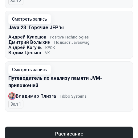
Зал 2
Смотреть запись
Java 23. Горячие JEP'ы
Андрей Кулешов
Positive Technologies
Дмитрий Волыхин
Подкаст Javaswag
Андрей Когунь
КРОК
Вадим Цесько
VK
Смотреть запись
Путеводитель по анализу памяти JVM-
приложений
Владимир Плизга
Tibbo Systems
Зал 1
Расписание