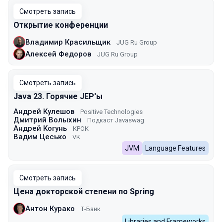
Смотреть запись
Открытие конференции
Владимир Красильщик
JUG Ru Group
Алексей Федоров
JUG Ru Group
Смотреть запись
Java 23. Горячие JEP'ы
Андрей Кулешов
Positive Technologies
Дмитрий Волыхин
Подкаст Javaswag
Андрей Когунь
КРОК
Вадим Цесько
VK
JVM
Language Features
Смотреть запись
Цена докторской степени по Spring
Антон Курако
Т-Банк
Libraries and Frameworks