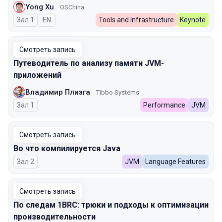
Yong Xu
OSChina
Зал 1
На английском языке
EN
Tools and Infrastructure
Keynote
Смотреть запись
Путеводитель по анализу памяти JVM-
приложений
Владимир Плизга
Tibbo Systems
Зал 1
Performance
JVM
Смотреть запись
Во что компилируется Java
Зал 2
JVM
Language Features
Смотреть запись
По следам 1BRC: трюки и подходы к оптимизации
производительности