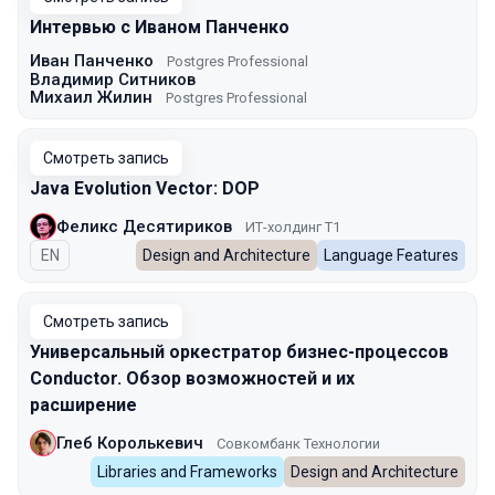
Интервью с Иваном Панченко
Иван Панченко
Postgres Professional
Владимир Ситников
Михаил Жилин
Postgres Professional
Смотреть запись
Java Evolution Vector: DOP
Феликс Десятириков
ИТ-холдинг Т1
На английском языке
EN
Design and Architecture
Language Features
Смотреть запись
Универсальный оркестратор бизнес-процессов
Conductor. Обзор возможностей и их
расширение
Глеб Королькевич
Совкомбанк Технологии
Libraries and Frameworks
Design and Architecture