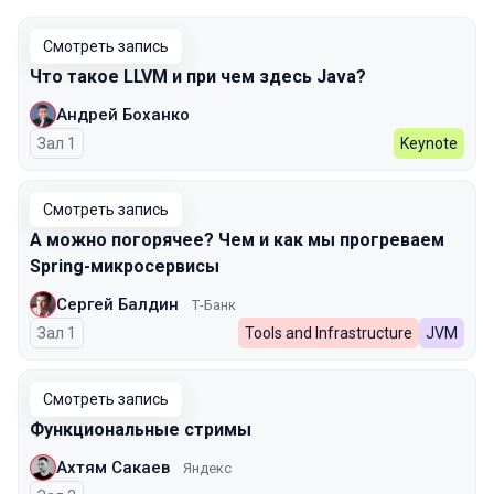
Смотреть запись
Что такое LLVM и при чем здесь Java?
Андрей Боханко
Зал 1
Keynote
Смотреть запись
А можно погорячее? Чем и как мы прогреваем
Spring-микросервисы
Сергей Балдин
Т-Банк
Зал 1
Tools and Infrastructure
JVM
Смотреть запись
Функциональные стримы
Ахтям Сакаев
Яндекс