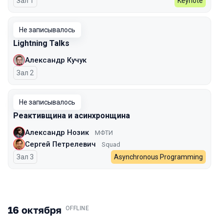
Зал 1
Keynote
Не записывалось
Lightning Talks
Александр Кучук
Зал 2
Не записывалось
Реактивщина и асинхронщина
Александр Нозик
МФТИ
Сергей Петрелевич
Squad
Зал 3
Asynchronous Programming
16 октября
.
OFFLINE