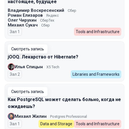
настоящее, будущее
Владимир Воскресенский
Сбер
Роман Елизаров
Яндекс
Олег Чирухин
СберТех
Михаил Сукач
Сбер
Зал 1
Tools and Infrastructure
Смотреть запись
jOOQ. Лекарство от Hibernate?
Илья Спицын
X5 Tech
Зал 2
Libraries and Frameworks
Смотреть запись
Как PostgreSQL может сделать больно, когда не
ожидаешь?
Михаил Жилин
Postgres Professional
Зал 1
Data and Storage
Tools and Infrastructure