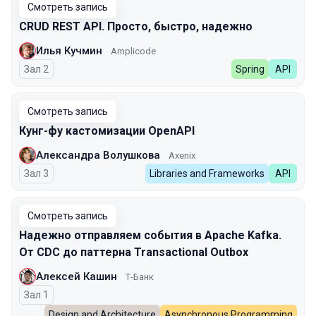
Смотреть запись
CRUD REST API. Просто, быстро, надежно
Илья Кучмин
Amplicode
Зал 2
Spring
API
Смотреть запись
Кунг-фу кастомизации OpenAPI
Александра Волушкова
Axenix
Зал 3
Libraries and Frameworks
API
Смотреть запись
Надежно отправляем события в Apache Kafka.
От CDC до паттерна Transactional Outbox
Алексей Кашин
Т-Банк
Зал 1
Design and Architecture
Asynchronous Programming