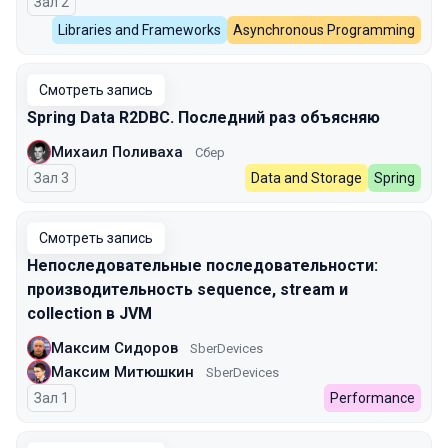
Зал 2
Libraries and Frameworks
Asynchronous Programming
Смотреть запись
Spring Data R2DBC. Последний раз объясняю
Михаил Поливаха
Сбер
Зал 3
Data and Storage
Spring
Смотреть запись
Непоследовательные последовательности:
производительность sequence, stream и
collection в JVM
Максим Сидоров
SberDevices
Максим Митюшкин
SberDevices
Зал 1
Performance