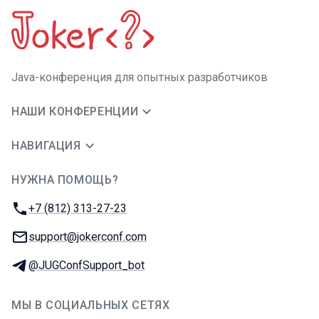
Java-конференция для опытных разработчиков
НАШИ КОНФЕРЕНЦИИ
НАВИГАЦИЯ
НУЖНА ПОМОЩЬ?
JUG Ru Group
Телефон:
+7 (812) 313-27-23
E-mail:
support@jokerconf.com
Телеграм:
@JUGConfSupport_bot
МЫ В СОЦИАЛЬНЫХ СЕТЯХ