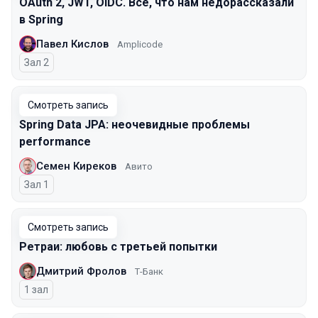
OAuth 2, JWT, OIDC. Все, что нам недорассказали
в Spring
Павел Кислов
Amplicode
Зал 2
Смотреть запись
Spring Data JPA: неочевидные проблемы
performance
Семен Киреков
Авито
Зал 1
Смотреть запись
Ретраи: любовь с третьей попытки
Дмитрий Фролов
Т-Банк
1 зал