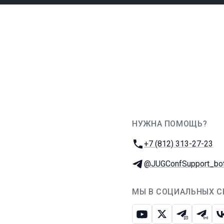
НУЖНА ПОМОЩЬ?
JUG Ru Group
Телефон:
+7 (812) 313-27-23
Телеграм:
@JUGConfSupport_bo
МЫ В СОЦИАЛЬНЫХ С
Ютуб
Икс
Телеграм-
Телег