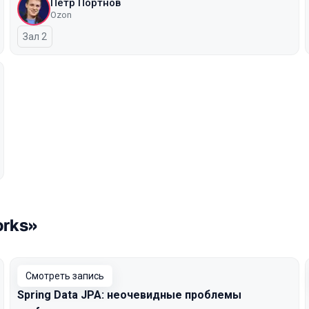
Пётр Портнов
Ozon
Зал 2
orks»
Смотреть запись
Spring Data JPA: неочевидные проблемы