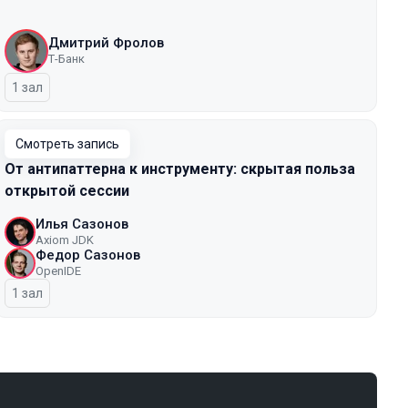
Дмитрий Фролов
Т-Банк
1 зал
Смотреть запись
От антипаттерна к инструменту: скрытая польза
открытой сессии
Илья Сазонов
Axiom JDK
Федор Сазонов
OpenIDE
1 зал