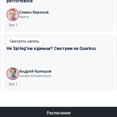
performance
Семен Киреков
Авито
Зал 1
Смотреть запись
Не Spring'ом единым? Смотрим на Quarkus
Андрей Кулешов
Yandex Infrastructure
Зал 1
Расписание