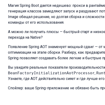
Магия Spring Boot дается недешево: прокси в рантайм
генерация классов замедляют запуск и раздувают пот
Image обещал решение, но долгая сборка и сложност
команды от его использования.
А можно ли получить плюсы — быстрый старт и низкое
перехода на Native?
Появление Spring AOT знаменует мощный сдвиг — от 
оптимизации на этапе сборки. Разберу, как предварит
Spring позволяет создавать более легкие и быстрые 
Вы увидите реальные показатели производительности,
BeanFactoryInitializationAotProcessor
,
Run
Узнаете, где AOT действительно сияет и где лучше его
Спойлер: ваше Spring-приложение не обязано быть 