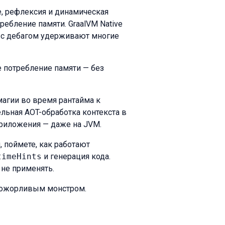
е, рефлексия и динамическая
ребление памяти. GraalVM Native
и с дебагом удерживают многие
 потребление памяти — без
магии во время рантайма к
ельная AOT-обработка контекста в
приложения — даже на JVM.
 поймете, как работают
timeHints
и генерация кода.
 не применять.
прожорливым монстром.