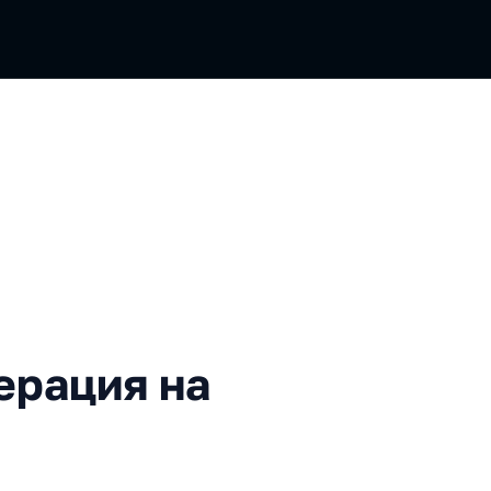
ия на стероидах
ерация на