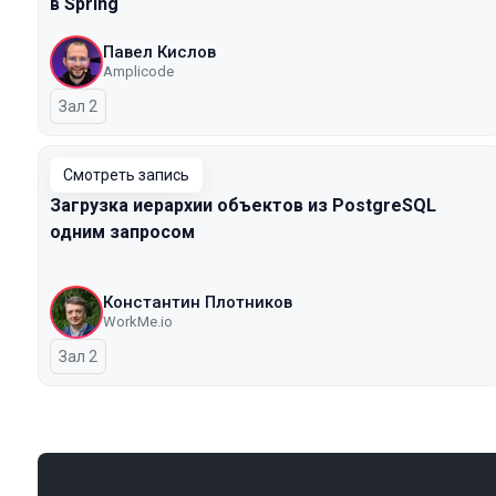
в Spring
Павел Кислов
Amplicode
Зал 2
Смотреть запись
Загрузка иерархии объектов из PostgreSQL
одним запросом
Константин Плотников
WorkMe.io
Зал 2