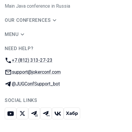
Main Java conference in Russia
OUR CONFERENCES
MENU
NEED HELP?
JUG Ru Group
Phone:
+7 (812) 313-27-23
Email:
support@jokerconf.com
Telegram:
@JUGConfSupport_bot
SOCIAL LINKS
Youtube
X
Telegram chat
Telegram channel
VK
Habr