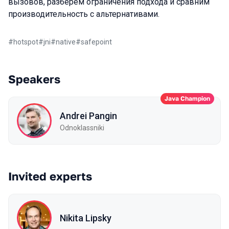
вызовов, разберём ограничения подхода и сравним
производительность с альтернативами.
#
hotspot
#
jni
#
native
#
safepoint
Speakers
Java Champion
Andrei Pangin
Odnoklassniki
Invited experts
Nikita Lipsky