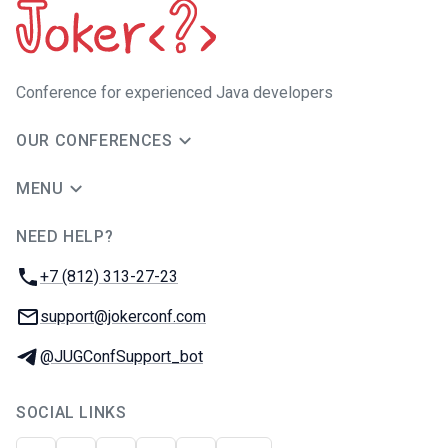
Сonference for experienced Java developers
OUR CONFERENCES
MENU
NEED HELP?
JUG Ru Group
Phone:
+7 (812) 313-27-23
Email:
support@jokerconf.com
Telegram:
@JUGConfSupport_bot
SOCIAL LINKS