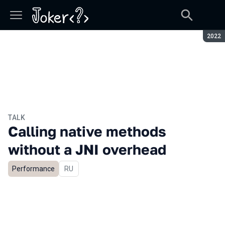
Seaso
2022
TALK
Calling native methods
without a JNI overhead
Performance
In Russian
RU