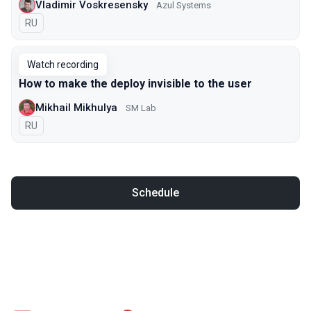
Vladimir Voskresensky
Azul Systems
In Russian
RU
Watch recording
How to make the deploy invisible to the user
Mikhail Mikhulya
SM Lab
In Russian
RU
Schedule