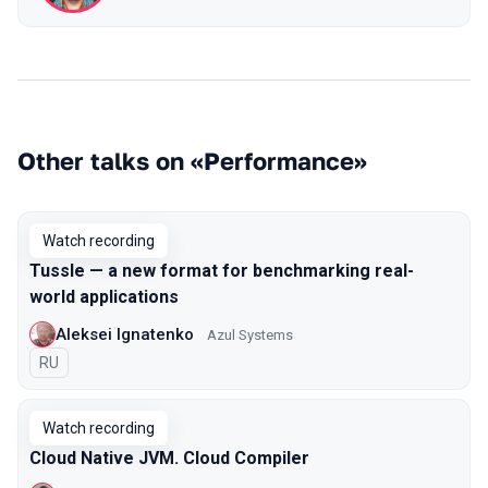
Other talks on «Performance»
Watch recording
Tussle — a new format for benchmarking real-
world applications
Aleksei Ignatenko
Azul Systems
In Russian
RU
Watch recording
Cloud Native JVM. Cloud Compiler