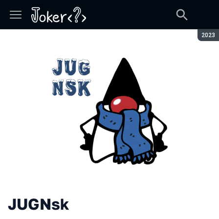
Seaso
2023
JUGNsk