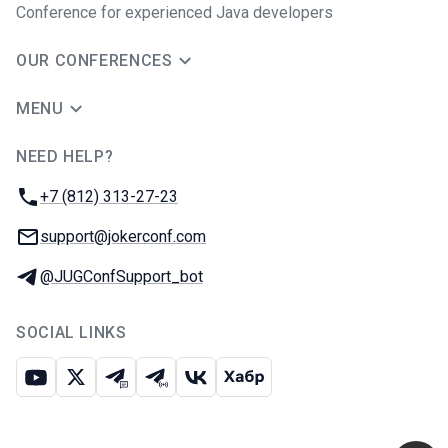
Сonference for experienced Java developers
OUR CONFERENCES
MENU
NEED HELP?
JUG Ru Group
Phone:
+7 (812) 313-27-23
Email:
support@jokerconf.com
Telegram:
@JUGConfSupport_bot
SOCIAL LINKS
Youtube
X
Telegram chat
Telegram channel
VK
Habr