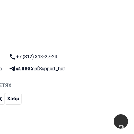
Телефон:
+7 (812) 313-27-23
m
Телеграм:
@JUGConfSupport_bot
ЕТЯХ
чат
рам-канал
ВКонтакте
Хабр