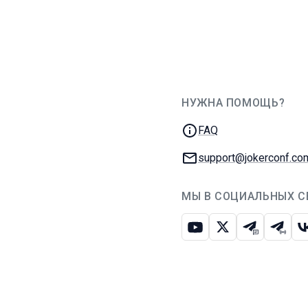
НУЖНА ПОМОЩЬ?
JUG Ru Group
FAQ
E-mail:
support@jokerconf.co
МЫ В СОЦИАЛЬНЫХ С
Ютуб
Икс
Телеграм-
Телег