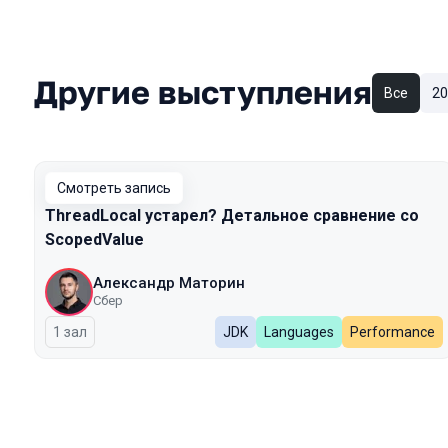
Другие выступления
Все
20
Смотреть запись
ThreadLocal устарел? Детальное сравнение со
ScopedValue
Александр Маторин
Сбер
1 зал
JDK
Languages
Performance