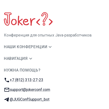
Конференция для опытных Java‑разработчиков
НАШИ КОНФЕРЕНЦИИ
НАВИГАЦИЯ
НУЖНА ПОМОЩЬ?
JUG Ru Group
Телефон:
+7 (812) 313-27-23
E-mail:
support@jokerconf.com
Телеграм:
@JUGConfSupport_bot