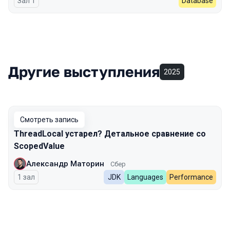
Зал 1
Database
Другие выступления
2025
Смотреть запись
ThreadLocal устарел? Детальное сравнение со
ScopedValue
Александр Маторин
Сбер
1 зал
JDK
Languages
Performance