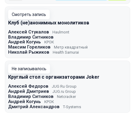
Смотреть запись
Клуб (не)анонимных монолитиков
Алексей Стукалов
Haulmont
Владимир Ситников
Андрей Когунь
КРОК
Максим Гореликов
Метр квадратный
Николай Рыжиков
Health Samurai
Не записывалось
Круглый стол с организаторами Joker
Алексей Федоров
JUG Ru Group
Андрей Дмитриев
JUG.ru Group
Владимир Ситников
Netcracker
Андрей Когунь
КРОК
Дмитрий Александров
T-Systems