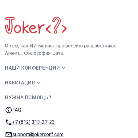
О том, как ИИ меняет профессию разработчика.
Агенты. Философия. Java.
НАШИ КОНФЕРЕНЦИИ
НАВИГАЦИЯ
НУЖНА ПОМОЩЬ?
JUG Ru Group
FAQ
Телефон:
+7 (812) 313-27-23
E-mail:
support@jokerconf.com