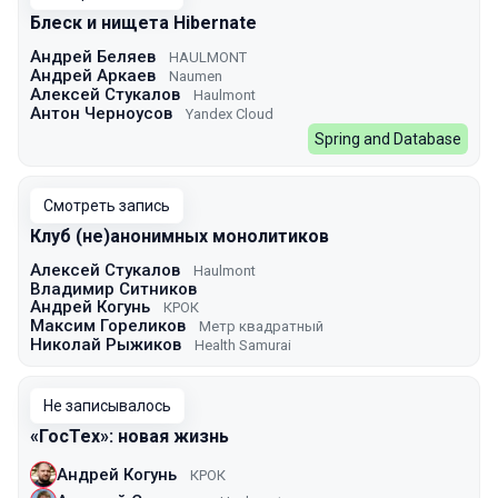
Блеск и нищета Hibernate
Андрей Беляев
HAULMONT
Андрей Аркаев
Naumen
Алексей Стукалов
Haulmont
Антон Черноусов
Yandex Cloud
Spring and Database
Смотреть запись
Клуб (не)анонимных монолитиков
Алексей Стукалов
Haulmont
Владимир Ситников
Андрей Когунь
КРОК
Максим Гореликов
Метр квадратный
Николай Рыжиков
Health Samurai
Не записывалось
«ГосТех»: новая жизнь
Андрей Когунь
КРОК