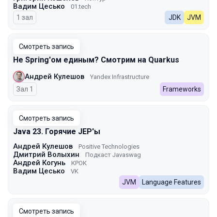
Вадим Цесько
01.tech
1 зал
JDK
JVM
Смотреть запись
Не Spring'ом единым? Смотрим на Quarkus
Андрей Кулешов
Yandex Infrastructure
Зал 1
Frameworks
Смотреть запись
Java 23. Горячие JEP'ы
Андрей Кулешов
Positive Technologies
Дмитрий Волыхин
Подкаст Javaswag
Андрей Когунь
КРОК
Вадим Цесько
VK
JVM
Language Features
Смотреть запись