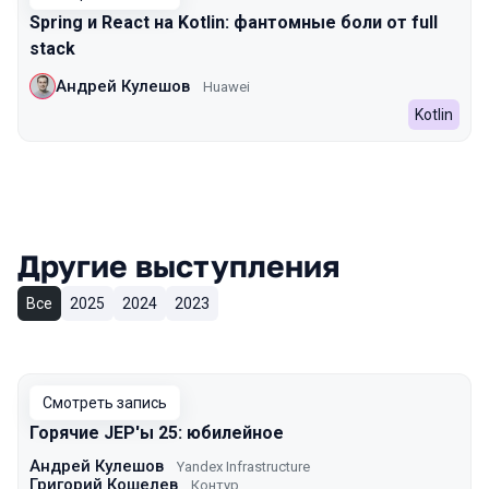
Spring и React на Kotlin: фантомные боли от full
stack
Андрей Кулешов
Huawei
Kotlin
Другие выступления
Все
2025
2024
2023
Смотреть запись
Горячие JEP'ы 25: юбилейное
Андрей Кулешов
Yandex Infrastructure
Григорий Кошелев
Контур