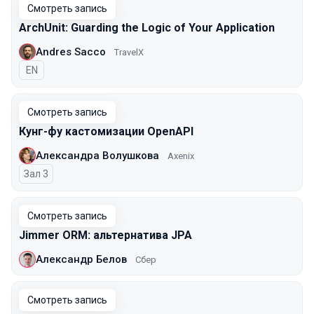
Смотреть запись
ArchUnit: Guarding the Logic of Your Application
Andres Sacco
TravelX
На английском языке
EN
Смотреть запись
Кунг-фу кастомизации OpenAPI
Александра Волушкова
Axenix
Зал 3
Смотреть запись
Jimmer ORM: альтернатива JPA
Александр Белов
Сбер
Смотреть запись