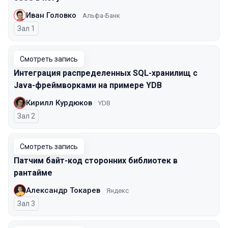
Иван Головко
Альфа-Банк
Зал 1
Смотреть запись
Интеграция распределенных SQL-хранилищ с
Java-фреймворками на примере YDB
Кирилл Курдюков
YDB
Зал 2
Смотреть запись
Патчим байт-код сторонних библиотек в
рантайме
Александр Токарев
Яндекс
Зал 3