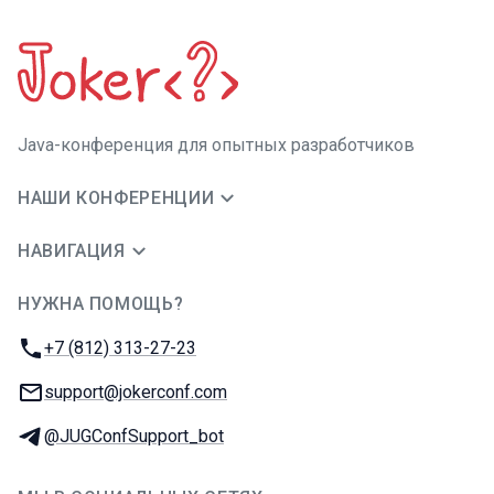
Java-конференция для опытных разработчиков
НАШИ КОНФЕРЕНЦИИ
НАВИГАЦИЯ
НУЖНА ПОМОЩЬ?
JUG Ru Group
Телефон:
+7 (812) 313-27-23
E-mail:
support@jokerconf.com
Телеграм:
@JUGConfSupport_bot