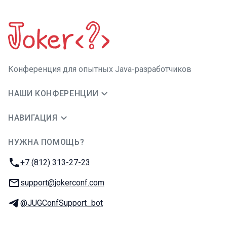
Конференция для опытных Java-разработчиков
НАШИ КОНФЕРЕНЦИИ
НАВИГАЦИЯ
НУЖНА ПОМОЩЬ?
JUG Ru Group
Телефон:
+7 (812) 313-27-23
E-mail:
support@jokerconf.com
Телеграм:
@JUGConfSupport_bot