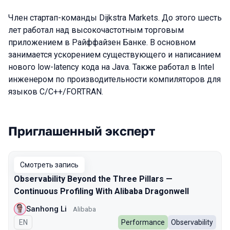
Член стартап-команды Dijkstra Markets. До этого шесть
лет работал над высокочастотным торговым
приложением в Райффайзен Банке. В основном
занимается ускорением существующего и написанием
нового low-latency кода на Java. Также работал в Intel
инженером по производительности компиляторов для
языков C/C++/FORTRAN.
Приглашенный эксперт
Выступления в сезоне 2023
Смотреть запись
Observability Beyond the Three Pillars —
Continuous Profiling With Alibaba Dragonwell
Sanhong Li
Alibaba
На английском языке
EN
Performance
Observability