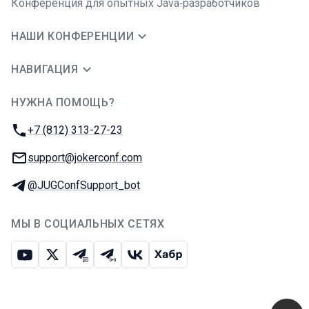
Конференция для опытных Java‑разработчиков
НАШИ КОНФЕРЕНЦИИ
НАВИГАЦИЯ
НУЖНА ПОМОЩЬ?
JUG Ru Group
Телефон:
+7 (812) 313-27-23
E-mail:
support@jokerconf.com
Телеграм:
@JUGConfSupport_bot
МЫ В СОЦИАЛЬНЫХ СЕТЯХ
Ютуб
Икс
Телеграм-чат
Телеграм-канал
ВКонтакте
Хабр