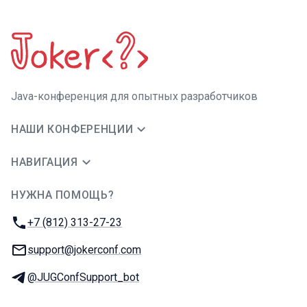
Java-конференция для опытных разработчиков
НАШИ КОНФЕРЕНЦИИ
НАВИГАЦИЯ
НУЖНА ПОМОЩЬ?
JUG Ru Group
Телефон:
+7 (812) 313-27-23
E-mail:
support@jokerconf.com
Телеграм:
@JUGConfSupport_bot