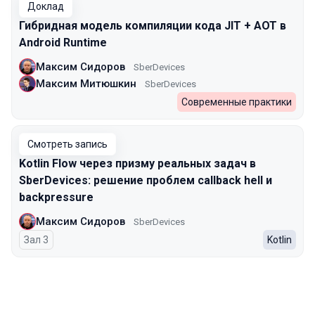
Доклад
Гибридная модель компиляции кода JIT + AOT в
Android Runtime
Максим Сидоров
SberDevices
Максим Митюшкин
SberDevices
Современные практики
Смотреть запись
Kotlin Flow через призму реальных задач в
SberDevices: решение проблем callback hell и
backpressure
Максим Сидоров
SberDevices
Зал 3
Kotlin