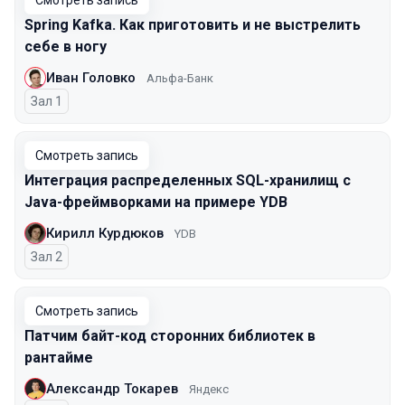
Смотреть запись
Spring Kafka. Как приготовить и не выстрелить
себе в ногу
Иван Головко
Альфа-Банк
Зал 1
Смотреть запись
Интеграция распределенных SQL-хранилищ с
Java-фреймворками на примере YDB
Кирилл Курдюков
YDB
Зал 2
Смотреть запись
Патчим байт-код сторонних библиотек в
рантайме
Александр Токарев
Яндекс