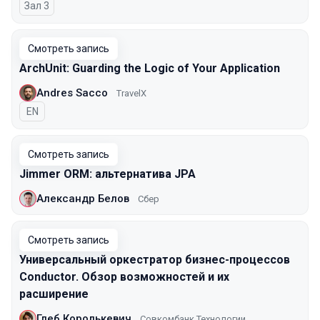
Зал 3
Смотреть запись
ArchUnit: Guarding the Logic of Your Application
Andres Sacco
TravelX
На английском языке
EN
Смотреть запись
Jimmer ORM: альтернатива JPA
Александр Белов
Сбер
Смотреть запись
Универсальный оркестратор бизнес-процессов
Conductor. Обзор возможностей и их
расширение
Глеб Королькевич
Совкомбанк Технологии