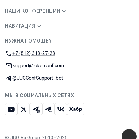
НАШИ КОНФЕРЕНЦИИ
НАВИГАЦИЯ
НУЖНА ПОМОЩЬ?
JUG Ru Group
Телефон:
+7 (812) 313-27-23
E-mail:
support@jokerconf.com
Телеграм:
@JUGConfSupport_bot
МЫ В СОЦИАЛЬНЫХ СЕТЯХ
Ютуб
Икс
Телеграм-чат
Телеграм-канал
ВКонтакте
Хабр
©
JUG Ru Group
,
2013–2026