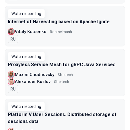
Watch recording
Internet of Harvesting based on Apache Ignite
Vitaly Kutsenko
Rostselmash
In Russian
RU
Watch recording
Proxyless Service Mesh for gRPC Java Services
Maxim Chudnovsky
Sbertech
Alexander Kozlov
Sbertech
In Russian
RU
Watch recording
Platform V User Sessions. Distributed storage of
sessions data