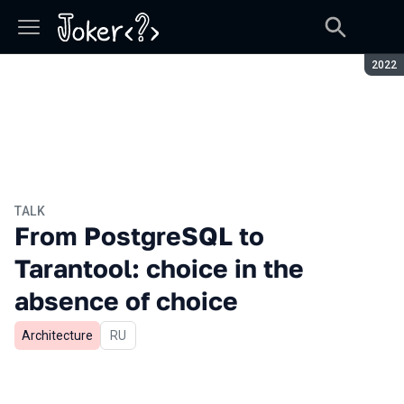
Seaso
2022
TALK
From PostgreSQL to
Tarantool: choice in the
absence of choice
Architecture
In Russian
RU