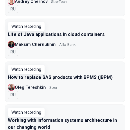
Andrey Chernov
SberTech
In Russian
RU
Watch recording
Life of Java applications in cloud containers
Maksim Chernukhin
Alfa-Bank
In Russian
RU
Watch recording
How to replace SAS products with BPMS (jBPM)
Oleg Tereshkin
Sber
In Russian
RU
Watch recording
Working with information systems architecture in
our changing world