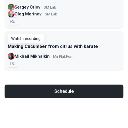
Sergey Orlov
SM Lab
Oleg Merinov
SM Lab
In Russian
RU
Watch recording
Making Cucumber from citrus with karate
Mikhail Mikhalkin
Mir Plat.Form
In Russian
RU
Schedule