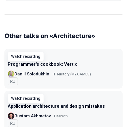
Other talks on «Architecture»
Watch recording
Programmer's cookbook: Vert.x
Daniil Solodukhin
IT Territory (MY.GAMES)
In Russian
RU
Watch recording
Application architecture and design mistakes
Rustam Akhmetov
Usetech
In Russian
RU