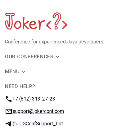
Сonference for experienced Java developers
OUR CONFERENCES
MENU
NEED HELP?
JUG Ru Group
Phone:
+7 (812) 313-27-23
Email:
support@jokerconf.com
Telegram:
@JUGConfSupport_bot